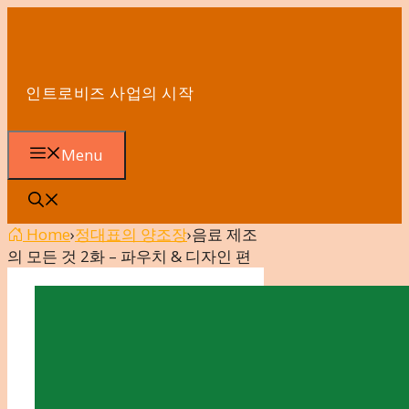
컨
텐
츠
로
인트로비즈 사업의 시작
건
너
뛰
Menu
기
Home
›
정대표의 양조장
›
음료 제조
의 모든 것 2화 – 파우치 & 디자인 편