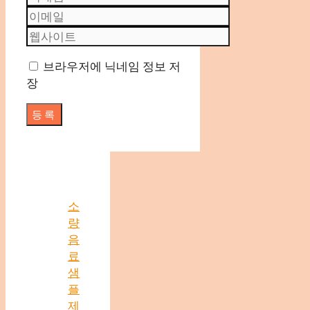
이
메
웹
일
사
브라우저에 닉네임 정보 저
이
장
트
소
량
음
료
샘
플
제