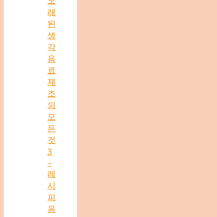
오
래
된
생
각
음
료
제
조
의
모
든
것
3
–
레
시
피
음