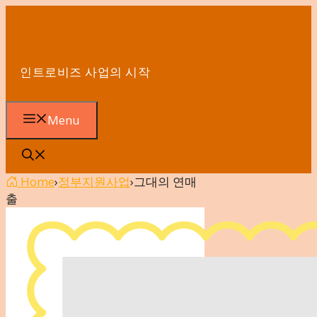
컨
텐
츠
로
인트로비즈 사업의 시작
건
너
뛰
Menu
기
Home
›
정부지원사업
›
그대의 연매
출