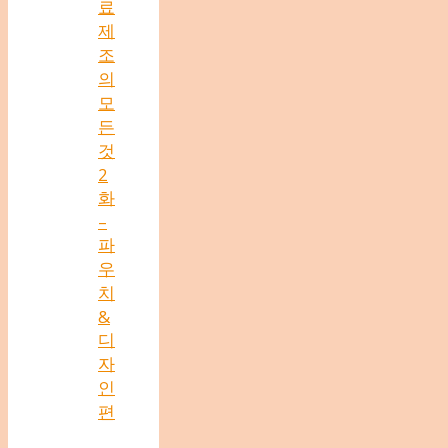
료
제
조
의
모
든
것
2
화
–
파
우
치
&
디
자
인
편