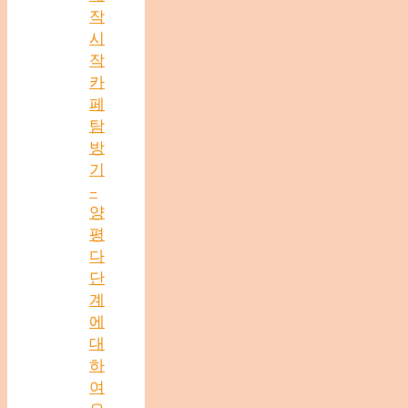
작
시
작
카
페
탐
방
기
–
양
평
다
단
계
에
대
하
여