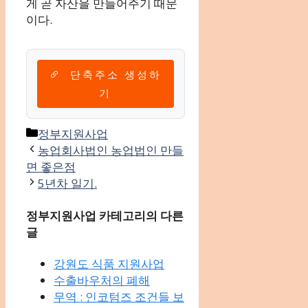
게 곧 자산을 만들어주기 때문
이다.
단축주소 생성하
기
카
정부지원사업
테
농업회사법인 농업법인 만들
고
면 좋은점
리
5년차 일기.
정부지원사업 카테고리의 다른
글
강원도 식품 지원사업
수출바우처의 폐해
무역 : 인코텀즈 조건들 보